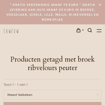
* GRATIS VERZENDING VANAF 75 EURO * GRATIS
LEVERING AAN HUIS VANAF 25 EURO IN BEERSE,
VOSSELAAR, GIERLE, LILLE, MALLE, RIJKEVORSEL EN
MERKSPLAS
0
Producten getagd met broek
ribvelours peuter
Toon 1 - 1 van 1
Meest bekeken