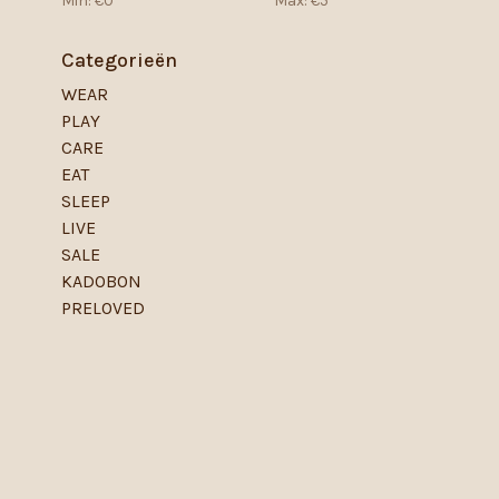
Min: €
0
Max: €
5
Categorieën
WEAR
PLAY
CARE
EAT
SLEEP
LIVE
SALE
KADOBON
PRELOVED