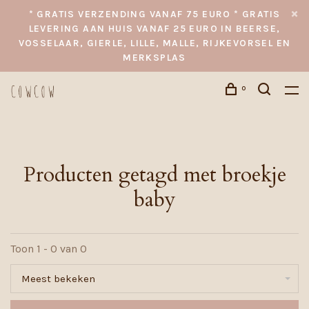
* GRATIS VERZENDING VANAF 75 EURO * GRATIS
LEVERING AAN HUIS VANAF 25 EURO IN BEERSE,
VOSSELAAR, GIERLE, LILLE, MALLE, RIJKEVORSEL EN
MERKSPLAS
0
Producten getagd met broekje
baby
Toon 1 - 0 van 0
Meest bekeken