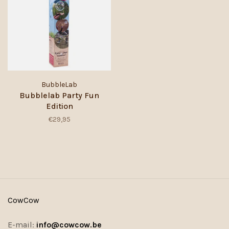
BubbleLab
Bubblelab Party Fun
Edition
€29,95
CowCow
E-mail:
info@cowcow.be