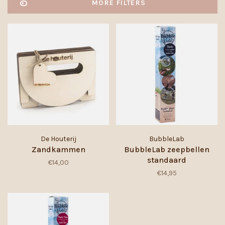
MORE FILTERS
De Houterij
BubbleLab
Zandkammen
BubbleLab zeepbellen
standaard
€14,00
€14,95