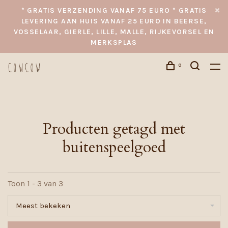
* GRATIS VERZENDING VANAF 75 EURO * GRATIS
LEVERING AAN HUIS VANAF 25 EURO IN BEERSE,
VOSSELAAR, GIERLE, LILLE, MALLE, RIJKEVORSEL EN
MERKSPLAS
0
Producten getagd met
buitenspeelgoed
Toon 1 - 3 van 3
Meest bekeken