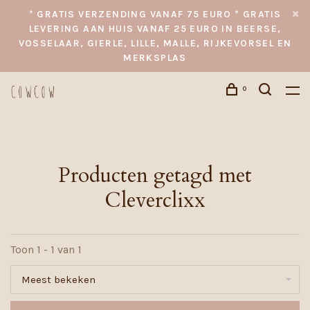
* GRATIS VERZENDING VANAF 75 EURO * GRATIS
LEVERING AAN HUIS VANAF 25 EURO IN BEERSE,
VOSSELAAR, GIERLE, LILLE, MALLE, RIJKEVORSEL EN
MERKSPLAS
0
Producten getagd met
Cleverclixx
Toon 1 - 1 van 1
Meest bekeken