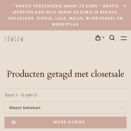
* GRATIS VERZENDING VANAF 75 EURO * GRATIS
LEVERING AAN HUIS VANAF 25 EURO IN BEERSE,
VOSSELAAR, GIERLE, LILLE, MALLE, RIJKEVORSEL EN
MERKSPLAS
0
Producten getagd met closetsale
Toon 1 - 0 van 0
Meest bekeken
MORE FILTERS