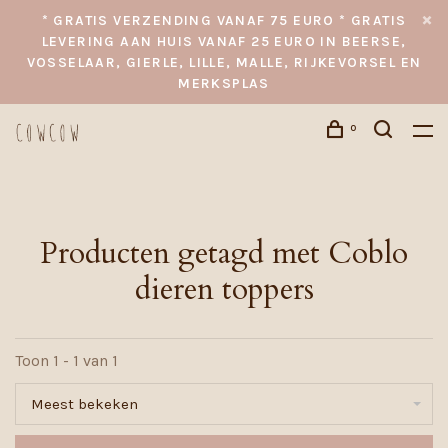
* GRATIS VERZENDING VANAF 75 EURO * GRATIS
LEVERING AAN HUIS VANAF 25 EURO IN BEERSE,
VOSSELAAR, GIERLE, LILLE, MALLE, RIJKEVORSEL EN
MERKSPLAS
0
Producten getagd met Coblo
dieren toppers
Toon 1 - 1 van 1
Meest bekeken