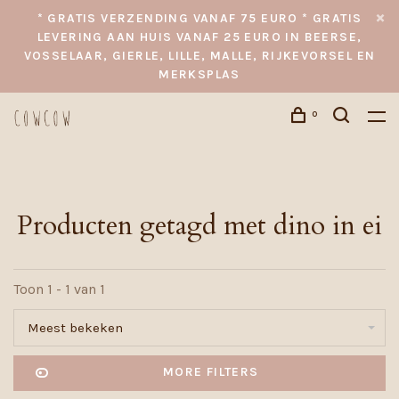
* GRATIS VERZENDING VANAF 75 EURO * GRATIS
LEVERING AAN HUIS VANAF 25 EURO IN BEERSE,
VOSSELAAR, GIERLE, LILLE, MALLE, RIJKEVORSEL EN
MERKSPLAS
0
Producten getagd met dino in ei
Toon 1 - 1 van 1
Meest bekeken
MORE FILTERS