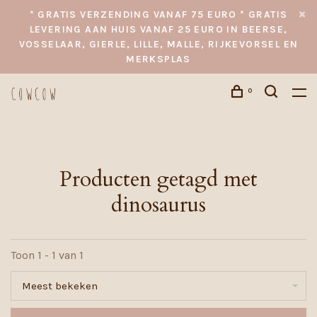
* GRATIS VERZENDING VANAF 75 EURO * GRATIS
LEVERING AAN HUIS VANAF 25 EURO IN BEERSE,
VOSSELAAR, GIERLE, LILLE, MALLE, RIJKEVORSEL EN
MERKSPLAS
0
Producten getagd met
dinosaurus
Toon 1 - 1 van 1
Meest bekeken