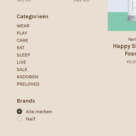
Min: €
0
Max: €
10
Categorieën
WEAR
PLAY
Naï
CARE
Happy S
EAT
Fo
SLEEP
€9,9
LIVE
SALE
KADOBON
PRELOVED
Brands
Alle merken
Naïf