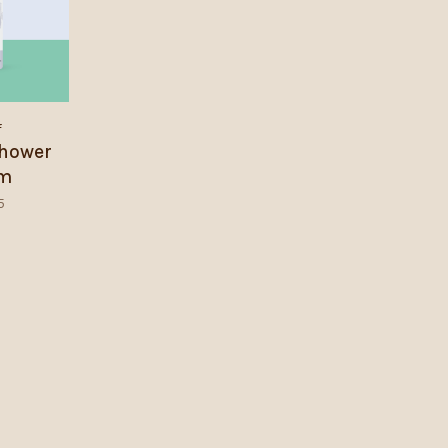
f
hower
am
5