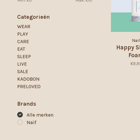
Min: €
0
Max: €
10
Categorieën
WEAR
PLAY
Naï
CARE
Happy S
EAT
Fo
SLEEP
€9,9
LIVE
SALE
KADOBON
PRELOVED
Brands
Alle merken
Naïf