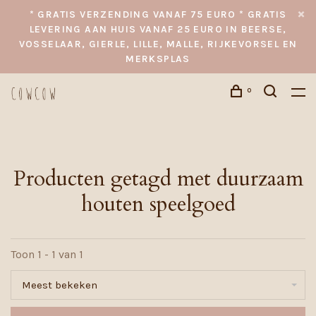
* GRATIS VERZENDING VANAF 75 EURO * GRATIS
LEVERING AAN HUIS VANAF 25 EURO IN BEERSE,
VOSSELAAR, GIERLE, LILLE, MALLE, RIJKEVORSEL EN
MERKSPLAS
0
Producten getagd met duurzaam
houten speelgoed
Toon 1 - 1 van 1
Meest bekeken