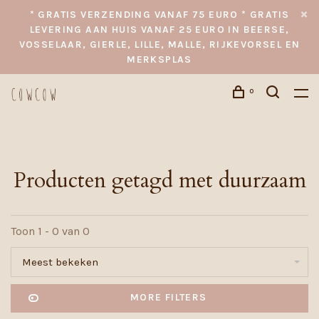
* GRATIS VERZENDING VANAF 75 EURO * GRATIS
LEVERING AAN HUIS VANAF 25 EURO IN BEERSE,
VOSSELAAR, GIERLE, LILLE, MALLE, RIJKEVORSEL EN
MERKSPLAS
0
Producten getagd met duurzaam
Toon 1 - 0 van 0
Meest bekeken
MORE FILTERS