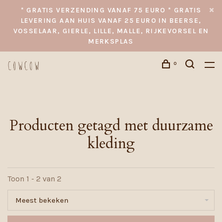
* GRATIS VERZENDING VANAF 75 EURO * GRATIS
LEVERING AAN HUIS VANAF 25 EURO IN BEERSE,
VOSSELAAR, GIERLE, LILLE, MALLE, RIJKEVORSEL EN
MERKSPLAS
0
Producten getagd met duurzame
kleding
Toon 1 - 2 van 2
Meest bekeken