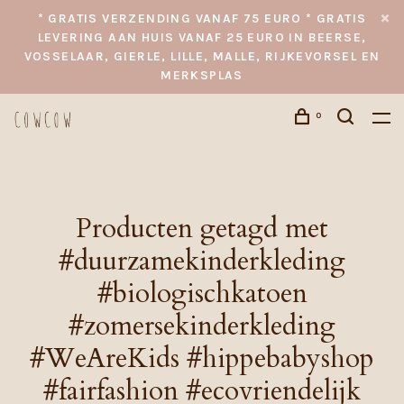
* GRATIS VERZENDING VANAF 75 EURO * GRATIS
LEVERING AAN HUIS VANAF 25 EURO IN BEERSE,
VOSSELAAR, GIERLE, LILLE, MALLE, RIJKEVORSEL EN
MERKSPLAS
0
Producten getagd met
#duurzamekinderkleding
#biologischkatoen
#zomersekinderkleding
#WeAreKids #hippebabyshop
#fairfashion #ecovriendelijk