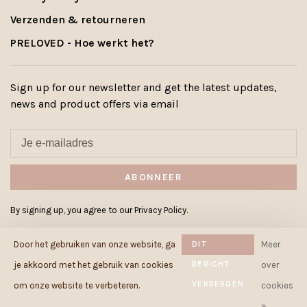
Verzenden & retourneren
PRELOVED - Hoe werkt het?
Sign up for our newsletter and get the latest updates,
news and product offers via email
ABONNEER
By signing up, you agree to our Privacy Policy.
Door het gebruiken van onze website, ga
DIT
Meer
BERICHT
je akkoord met het gebruik van cookies
over
VERBERGEN
© Copyright 2026 Cowcow.be
-
om onze website te verbeteren.
cookies
Powered by
Lightspeed
- Theme by
»