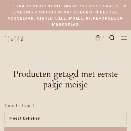
* GRATIS VERZENDING VANAF 75 EURO * GRATIS
LEVERING AAN HUIS VANAF 25 EURO IN BEERSE,
VOSSELAAR, GIERLE, LILLE, MALLE, RIJKEVORSEL EN
MERKSPLAS
0
Producten getagd met eerste
pakje meisje
Toon 1 - 1 van 1
Meest bekeken