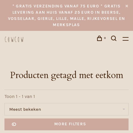
* GRATIS VERZENDING VANAF 75 EURO * GRATIS
LEVERING AAN HUIS VANAF 25 EURO IN BEERSE,
VOSSELAAR, GIERLE, LILLE, MALLE, RIJKEVORSEL EN
MERKSPLAS
0
Producten getagd met eetkom
Toon 1 - 1 van 1
Meest bekeken
MORE FILTERS