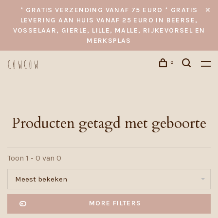
* GRATIS VERZENDING VANAF 75 EURO * GRATIS
LEVERING AAN HUIS VANAF 25 EURO IN BEERSE,
VOSSELAAR, GIERLE, LILLE, MALLE, RIJKEVORSEL EN
MERKSPLAS
0
Producten getagd met geboorte
Toon 1 - 0 van 0
Meest bekeken
MORE FILTERS