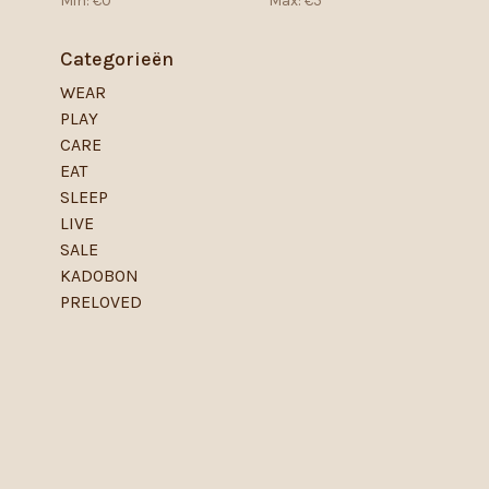
Min: €
0
Max: €
5
Categorieën
WEAR
PLAY
CARE
EAT
SLEEP
LIVE
SALE
KADOBON
PRELOVED