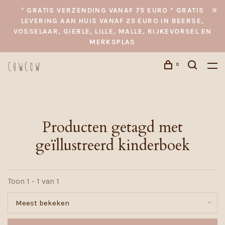
* GRATIS VERZENDING VANAF 75 EURO * GRATIS
LEVERING AAN HUIS VANAF 25 EURO IN BEERSE,
VOSSELAAR, GIERLE, LILLE, MALLE, RIJKEVORSEL EN
MERKSPLAS
0
Producten getagd met
geïllustreerd kinderboek
Toon 1 - 1 van 1
Meest bekeken