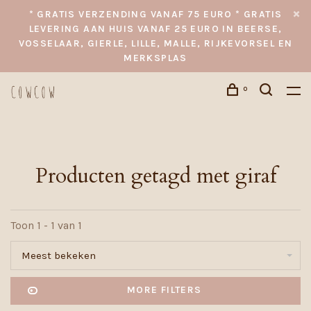
* GRATIS VERZENDING VANAF 75 EURO * GRATIS
LEVERING AAN HUIS VANAF 25 EURO IN BEERSE,
VOSSELAAR, GIERLE, LILLE, MALLE, RIJKEVORSEL EN
MERKSPLAS
0
Producten getagd met giraf
Toon 1 - 1 van 1
Meest bekeken
MORE FILTERS