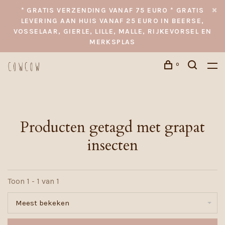
* GRATIS VERZENDING VANAF 75 EURO * GRATIS
LEVERING AAN HUIS VANAF 25 EURO IN BEERSE,
VOSSELAAR, GIERLE, LILLE, MALLE, RIJKEVORSEL EN
MERKSPLAS
0
Producten getagd met grapat
insecten
Toon 1 - 1 van 1
Meest bekeken