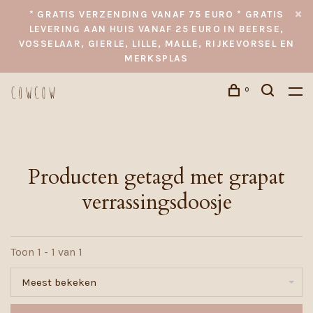
* GRATIS VERZENDING VANAF 75 EURO * GRATIS
LEVERING AAN HUIS VANAF 25 EURO IN BEERSE,
VOSSELAAR, GIERLE, LILLE, MALLE, RIJKEVORSEL EN
MERKSPLAS
0
Producten getagd met grapat
verrassingsdoosje
Toon 1 - 1 van 1
Meest bekeken