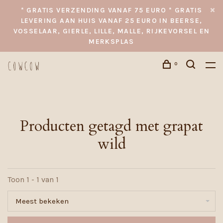
* GRATIS VERZENDING VANAF 75 EURO * GRATIS
LEVERING AAN HUIS VANAF 25 EURO IN BEERSE,
VOSSELAAR, GIERLE, LILLE, MALLE, RIJKEVORSEL EN
MERKSPLAS
0
Producten getagd met grapat
wild
Toon 1 - 1 van 1
Meest bekeken