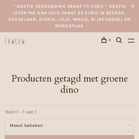
* GRATIS VERZENDING VANAF 75 EURO * GRATIS
LEVERING AAN HUIS VANAF 25 EURO IN BEERSE,
VOSSELAAR, GIERLE, LILLE, MALLE, RIJKEVORSEL EN
MERKSPLAS
0
Producten getagd met groene
dino
Toon 1 - 1 van 1
Meest bekeken