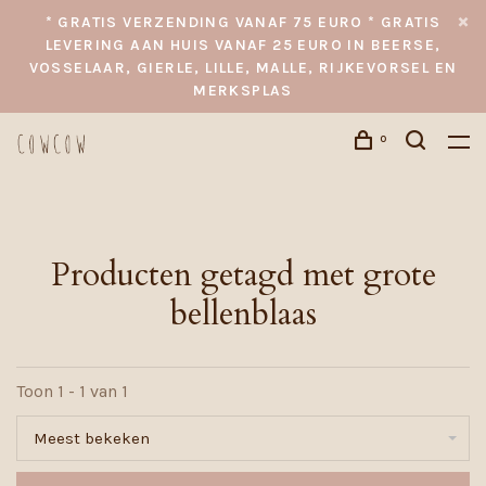
* GRATIS VERZENDING VANAF 75 EURO * GRATIS
LEVERING AAN HUIS VANAF 25 EURO IN BEERSE,
VOSSELAAR, GIERLE, LILLE, MALLE, RIJKEVORSEL EN
MERKSPLAS
0
Producten getagd met grote
bellenblaas
Toon 1 - 1 van 1
Meest bekeken