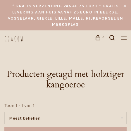
* GRATIS VERZENDING VANAF 75 EURO * GRATIS
LEVERING AAN HUIS VANAF 25 EURO IN BEERSE,
VOSSELAAR, GIERLE, LILLE, MALLE, RIJKEVORSEL EN
MERKSPLAS
0
Producten getagd met holztiger
kangoeroe
Toon 1 - 1 van 1
Meest bekeken