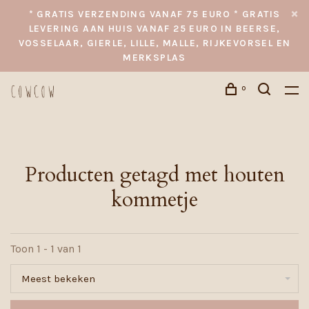
* GRATIS VERZENDING VANAF 75 EURO * GRATIS
LEVERING AAN HUIS VANAF 25 EURO IN BEERSE,
VOSSELAAR, GIERLE, LILLE, MALLE, RIJKEVORSEL EN
MERKSPLAS
0
Producten getagd met houten
kommetje
Toon 1 - 1 van 1
Meest bekeken