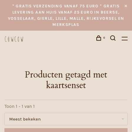
* GRATIS VERZENDING VANAF 75 EURO * GRATIS
LEVERING AAN HUIS VANAF 25 EURO IN BEERSE,
VOSSELAAR, GIERLE, LILLE, MALLE, RIJKEVORSEL EN
MERKSPLAS
0
Producten getagd met
kaartsenset
Toon 1 - 1 van 1
Meest bekeken