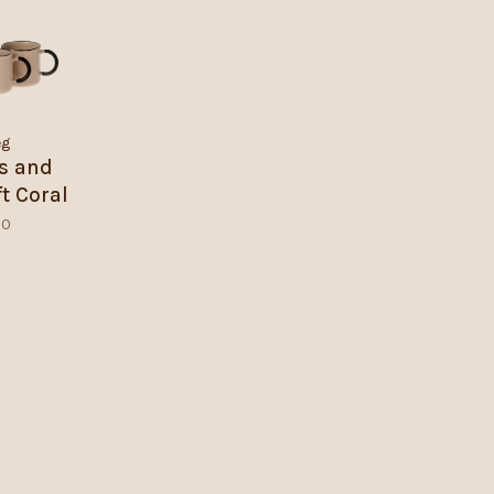
eg
s and
ft Coral
00