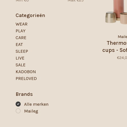
Min: €
0
Max: €
25
Categorieën
WEAR
PLAY
Mail
CARE
Thermo
EAT
cups - So
SLEEP
€24,
LIVE
SALE
KADOBON
PRELOVED
Brands
Alle merken
Maileg