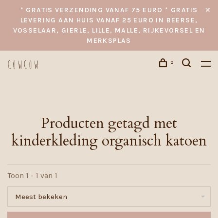
* GRATIS VERZENDING VANAF 75 EURO * GRATIS
LEVERING AAN HUIS VANAF 25 EURO IN BEERSE,
VOSSELAAR, GIERLE, LILLE, MALLE, RIJKEVORSEL EN
MERKSPLAS
0
Producten getagd met
kinderkleding organisch katoen
Toon 1 - 1 van 1
Meest bekeken