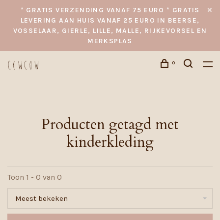
* GRATIS VERZENDING VANAF 75 EURO * GRATIS
LEVERING AAN HUIS VANAF 25 EURO IN BEERSE,
VOSSELAAR, GIERLE, LILLE, MALLE, RIJKEVORSEL EN
MERKSPLAS
0
Producten getagd met
kinderkleding
Toon 1 - 0 van 0
Meest bekeken