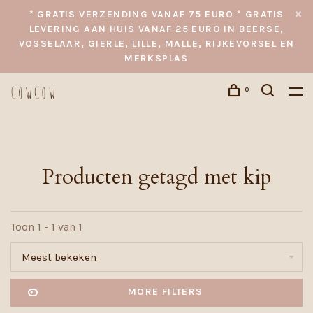
* GRATIS VERZENDING VANAF 75 EURO * GRATIS
LEVERING AAN HUIS VANAF 25 EURO IN BEERSE,
VOSSELAAR, GIERLE, LILLE, MALLE, RIJKEVORSEL EN
MERKSPLAS
0
Producten getagd met kip
Toon 1 - 1 van 1
Meest bekeken
MORE FILTERS