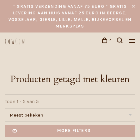
* GRATIS VERZENDING VANAF 75 EURO * GRATIS
LEVERING AAN HUIS VANAF 25 EURO IN BEERSE,
VOSSELAAR, GIERLE, LILLE, MALLE, RIJKEVORSEL EN
MERKSPLAS
0
Producten getagd met kleuren
Toon 1 - 5 van 5
Meest bekeken
MORE FILTERS