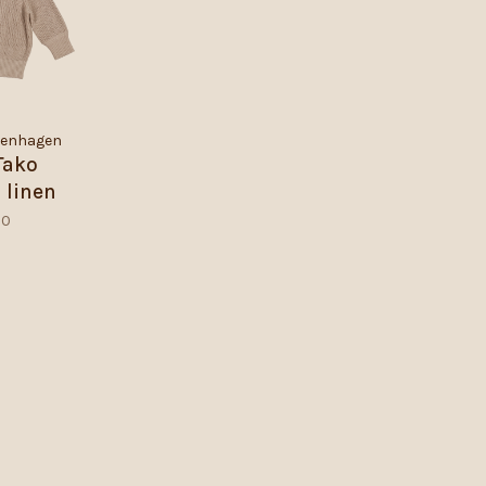
penhagen
 Tako
linen
Llama
50