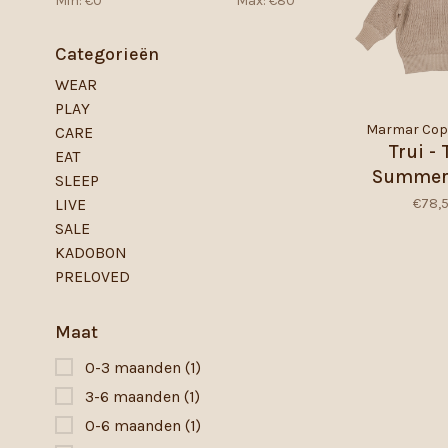
Min: €
0
Max: €
80
Categorieën
WEAR
PLAY
Marmar Co
CARE
Trui -
EAT
Summer 
SLEEP
mix - 
€78,
LIVE
SALE
KADOBON
PRELOVED
Maat
0-3 maanden
(1)
3-6 maanden
(1)
0-6 maanden
(1)