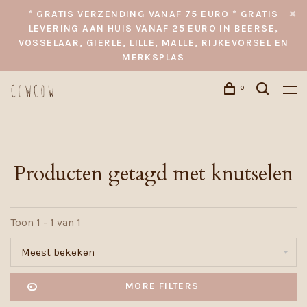
* GRATIS VERZENDING VANAF 75 EURO * GRATIS
LEVERING AAN HUIS VANAF 25 EURO IN BEERSE,
VOSSELAAR, GIERLE, LILLE, MALLE, RIJKEVORSEL EN
MERKSPLAS
0
Producten getagd met knutselen
Toon 1 - 1 van 1
Meest bekeken
MORE FILTERS