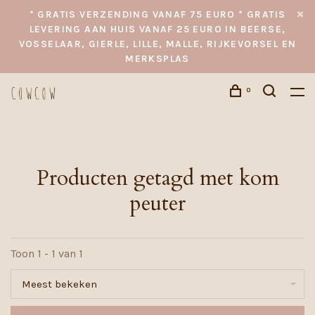
* GRATIS VERZENDING VANAF 75 EURO * GRATIS
LEVERING AAN HUIS VANAF 25 EURO IN BEERSE,
VOSSELAAR, GIERLE, LILLE, MALLE, RIJKEVORSEL EN
MERKSPLAS
0
Producten getagd met kom
peuter
Toon 1 - 1 van 1
Meest bekeken