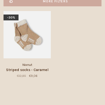
MORE FILTERS
-30%
Nixnut
Striped socks - Caramel
€12,95
€9,06