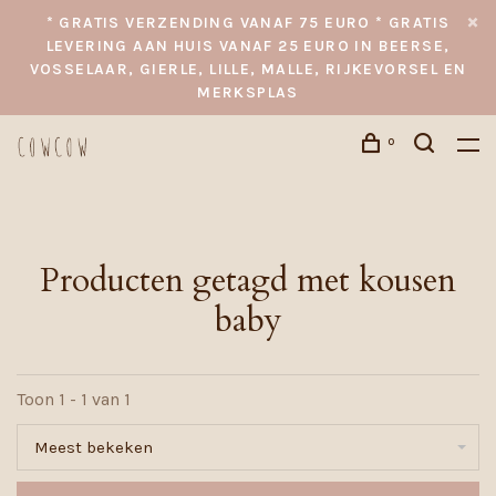
* GRATIS VERZENDING VANAF 75 EURO * GRATIS
LEVERING AAN HUIS VANAF 25 EURO IN BEERSE,
VOSSELAAR, GIERLE, LILLE, MALLE, RIJKEVORSEL EN
MERKSPLAS
0
Producten getagd met kousen
baby
Toon 1 - 1 van 1
Meest bekeken