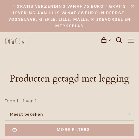
* GRATIS VERZENDING VANAF 75 EURO * GRATIS
LEVERING AAN HUIS VANAF 25 EURO IN BEERSE,
VOSSELAAR, GIERLE, LILLE, MALLE, RIJKEVORSEL EN
MERKSPLAS
0
Producten getagd met legging
Toon 1 - 1 van 1
Meest bekeken
MORE FILTERS