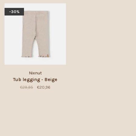
-30%
Nixnut
Tub legging - Beige
€29,95
€20,96