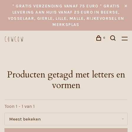
* GRATIS VERZENDING VANAF 75 EURO * GRATIS
LEVERING AAN HUIS VANAF 25 EURO IN BEERSE,
VOSSELAAR, GIERLE, LILLE, MALLE, RIJKEVORSEL EN
MERKSPLAS
0
Producten getagd met letters en
vormen
Toon 1 - 1 van 1
Meest bekeken