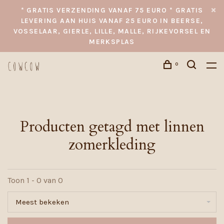
* GRATIS VERZENDING VANAF 75 EURO * GRATIS
LEVERING AAN HUIS VANAF 25 EURO IN BEERSE,
VOSSELAAR, GIERLE, LILLE, MALLE, RIJKEVORSEL EN
MERKSPLAS
0
Producten getagd met linnen
zomerkleding
Toon 1 - 0 van 0
Meest bekeken