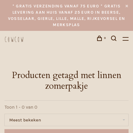
* GRATIS VERZENDING VANAF 75 EURO * GRATIS
LEVERING AAN HUIS VANAF 25 EURO IN BEERSE,
VOSSELAAR, GIERLE, LILLE, MALLE, RIJKEVORSEL EN
MERKSPLAS
0
Producten getagd met linnen
zomerpakje
Toon 1 - 0 van 0
Meest bekeken