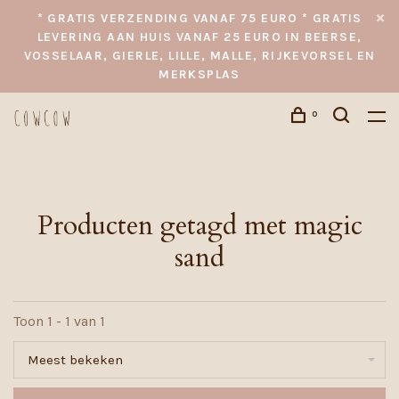
* GRATIS VERZENDING VANAF 75 EURO * GRATIS
LEVERING AAN HUIS VANAF 25 EURO IN BEERSE,
VOSSELAAR, GIERLE, LILLE, MALLE, RIJKEVORSEL EN
MERKSPLAS
0
Producten getagd met magic
sand
Toon 1 - 1 van 1
Meest bekeken