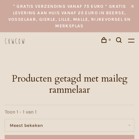
* GRATIS VERZENDING VANAF 75 EURO * GRATIS
LEVERING AAN HUIS VANAF 25 EURO IN BEERSE,
VOSSELAAR, GIERLE, LILLE, MALLE, RIJKEVORSEL EN
MERKSPLAS
0
Producten getagd met maileg
rammelaar
Toon 1 - 1 van 1
Meest bekeken