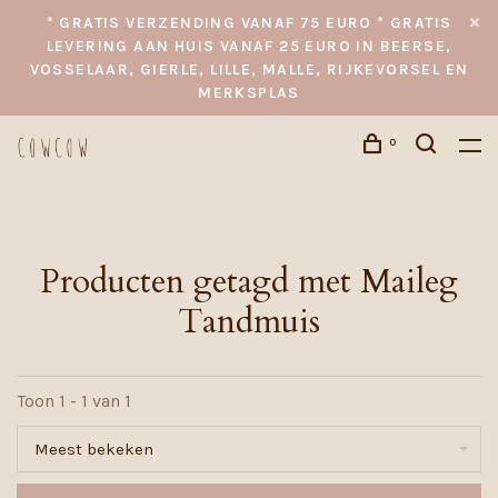
* GRATIS VERZENDING VANAF 75 EURO * GRATIS
LEVERING AAN HUIS VANAF 25 EURO IN BEERSE,
VOSSELAAR, GIERLE, LILLE, MALLE, RIJKEVORSEL EN
MERKSPLAS
0
Producten getagd met Maileg
Tandmuis
Toon 1 - 1 van 1
Meest bekeken