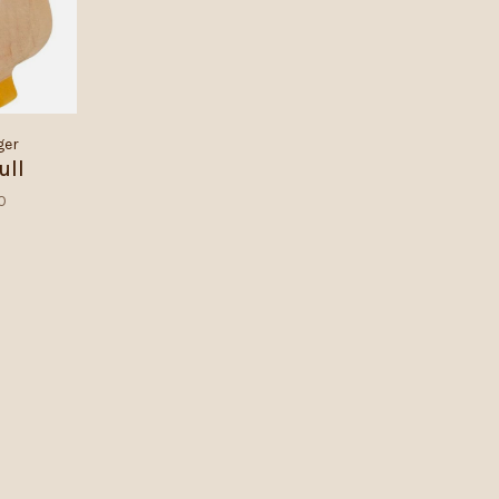
ger
ull
0