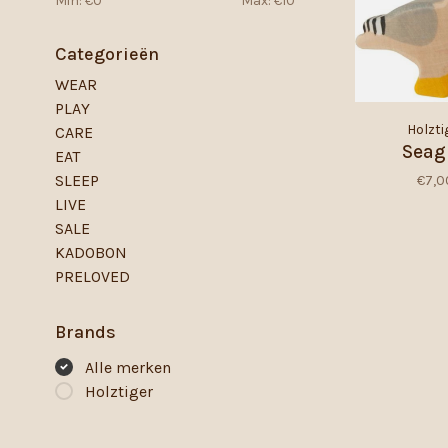
Min: €
0
Max: €
10
Categorieën
WEAR
PLAY
Holzti
CARE
Seag
EAT
SLEEP
€7,0
LIVE
SALE
KADOBON
PRELOVED
Brands
Alle merken
Holztiger