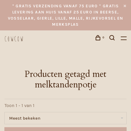
* GRATIS VERZENDING VANAF 75 EURO * GRATIS
LEVERING AAN HUIS VANAF 25 EURO IN BEERSE,
VOSSELAAR, GIERLE, LILLE, MALLE, RIJKEVORSEL EN
MERKSPLAS
0
Producten getagd met
melktandenpotje
Toon 1 - 1 van 1
Meest bekeken