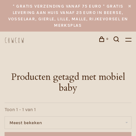
* GRATIS VERZENDING VANAF 75 EURO * GRATIS
LEVERING AAN HUIS VANAF 25 EURO IN BEERSE,
VOSSELAAR, GIERLE, LILLE, MALLE, RIJKEVORSEL EN
MERKSPLAS
0
Producten getagd met mobiel
baby
Toon 1 - 1 van 1
Meest bekeken