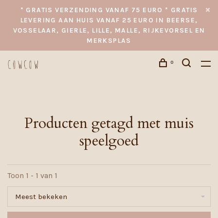
* GRATIS VERZENDING VANAF 75 EURO * GRATIS
LEVERING AAN HUIS VANAF 25 EURO IN BEERSE,
VOSSELAAR, GIERLE, LILLE, MALLE, RIJKEVORSEL EN
MERKSPLAS
0
Producten getagd met muis
speelgoed
Toon 1 - 1 van 1
Meest bekeken