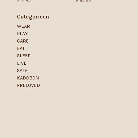
Min: €
0
Max: €
5
Categorieën
WEAR
PLAY
CARE
EAT
SLEEP
LIVE
SALE
KADOBON
PRELOVED